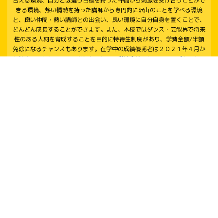
合える環境、自分とは違う目標を持った仲間から刺激を受け合うことがで
きる環境、熱い情熱を持った講師から専門的に沢山のことを学べる環境
と、良い仲間・熱い講師との出会い、良い環境に自分自身を置くことで、
どんどん成長することができます。また、本校ではダンス・芸能界で将来
性のある人材を育成することを目的に特待生制度があり、学費全額/半額
免除になるチャンスもあります。在学中の成績優秀者は２０２１年４月か
ら始まる選抜クラスへの参加も可能で、学校全体のレベルアップをはかっ
ています。
■ダンス・芸能専門 東京ステップス・アーツ
〒169-0075
東京都新宿区高田馬場1-24-11
Google Maps
PAGE
TOP
JR山手線・東京メトロ東西線・西武新宿線「高田馬場」駅より徒歩1分
東京メトロ副都心線「西早稲田」駅より徒歩6分
[ダンス＆芸能専門 お問い合わせ]：03-6233-7739
© CopyRights. Steps All Rights Reserved.