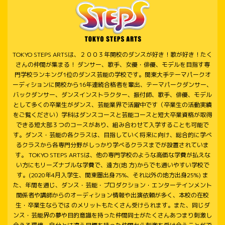
TOKYO STEPS ARTSは、２００３年開校のダンスが好き！歌が好き！たく
さんの仲間が集まる！ ダンサー、歌手、女優・俳優、モデルを目指す専
門学校ランキング1位のダンス芸能の学校です。関東大手テーマパークオ
ーディションに開校から16年連続合格者を輩出、テーマパークダンサー、
バックダンサー、ダンスインストラクター、振付師、歌手、俳優、モデル
として多くの卒業生がダンス、芸能業界で活躍中です（卒業生の活動実績
をご覧ください）学科はダンスコースと芸能コースと短大卒業資格が取得
できる短大部３つのコースがあり、組み合わせて入学することも可能で
す。ダンス・芸能の各クラスは、目指していく将来に向け、総合的に学べ
るクラスから各専門分野がしっかり学べるクラスまでが設置されていま
す。 TOKYO STEPS ARTSは、他の専門学校のような高価な学費が払えな
い方にもリーズナブルな学費で、遠方(地 方)からでも通いやすい学校で
す。(2020年4月入学生、関東圏出身75%、それ以外の地方出身25%) ま
た、年間を通じ、ダンス・芸能・プロダクション・エンターテインメント
関係者や講師からのオーディション情報や出演依頼が多く、本校の在校
生・卒業生ならでは のメリットもたくさん受けられます。また、同じダ
ンス・芸能界の夢や目的意識を持った仲間同士がたくさんあつまり刺激し