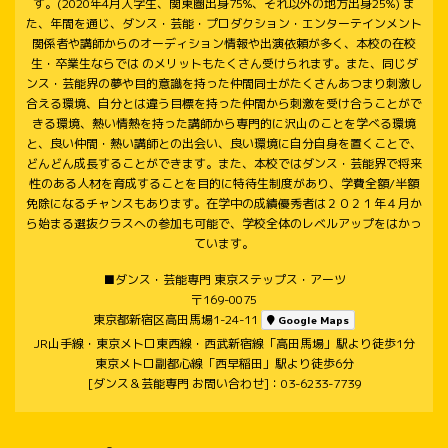
す。(2020年4月入学生、関東圏出身75%、それ以外の地方出身25%) ま
た、年間を通じ、ダンス・芸能・プロダクション・エンターテインメント
関係者や講師からのオーディション情報や出演依頼が多く、本校の在校
生・卒業生ならでは のメリットもたくさん受けられます。また、同じダ
ンス・芸能界の夢や目的意識を持った仲間同士がたくさんあつまり刺激し
合える環境、自分とは違う目標を持った仲間から刺激を受け合うことがで
きる環境、熱い情熱を持った講師から専門的に沢山のことを学べる環境
と、良い仲間・熱い講師との出会い、良い環境に自分自身を置くことで、
どんどん成長することができます。また、本校ではダンス・芸能界で将来
性のある人材を育成することを目的に特待生制度があり、学費全額/半額
免除になるチャンスもあります。在学中の成績優秀者は２０２１年４月か
ら始まる選抜クラスへの参加も可能で、学校全体のレベルアップをはかっ
ています。
■ダンス・芸能専門 東京ステップス・アーツ
〒169-0075
東京都新宿区高田馬場1-24-11
Google Maps
JR山手線・東京メトロ東西線・西武新宿線「高田馬場」駅より徒歩1分
東京メトロ副都心線「西早稲田」駅より徒歩6分
[ダンス＆芸能専門 お問い合わせ]：03-6233-7739