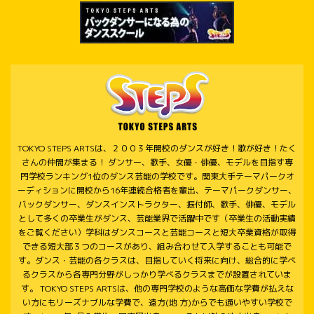
TOKYO STEPS ARTSは、２００３年開校のダンスが好き！歌が好き！たく
さんの仲間が集まる！ ダンサー、歌手、女優・俳優、モデルを目指す専
門学校ランキング1位のダンス芸能の学校です。関東大手テーマパークオ
ーディションに開校から16年連続合格者を輩出、テーマパークダンサー、
バックダンサー、ダンスインストラクター、振付師、歌手、俳優、モデル
として多くの卒業生がダンス、芸能業界で活躍中です（卒業生の活動実績
をご覧ください）学科はダンスコースと芸能コースと短大卒業資格が取得
できる短大部３つのコースがあり、組み合わせて入学することも可能で
す。ダンス・芸能の各クラスは、目指していく将来に向け、総合的に学べ
るクラスから各専門分野がしっかり学べるクラスまでが設置されていま
す。 TOKYO STEPS ARTSは、他の専門学校のような高価な学費が払えな
い方にもリーズナブルな学費で、遠方(地 方)からでも通いやすい学校で