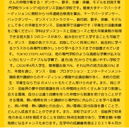
さんの仲間が集まる！ ダンサー、歌手、女優・俳優、モデルを目指す専
門学校ランキング1位のダンス芸能の学校です。関東大手テーマパークオ
ーディションに開校から16年連続合格者を輩出、テーマパークダンサー、
バックダンサー、ダンスインストラクター、振付師、歌手、俳優、モデル
として多くの卒業生がダンス、芸能業界で活躍中です（卒業生の活動実績
をご覧ください）学科はダンスコースと芸能コースと短大卒業資格が取得
できる短大部３つのコースがあり、組み合わせて入学することも可能で
す。ダンス・芸能の各クラスは、目指していく将来に向け、総合的に学べ
るクラスから各専門分野がしっかり学べるクラスまでが設置されていま
す。 TOKYO STEPS ARTSは、他の専門学校のような高価な学費が払えな
い方にもリーズナブルな学費で、遠方(地 方)からでも通いやすい学校で
す。(2020年4月入学生、関東圏出身75%、それ以外の地方出身25%) ま
た、年間を通じ、ダンス・芸能・プロダクション・エンターテインメント
関係者や講師からのオーディション情報や出演依頼が多く、本校の在校
生・卒業生ならでは のメリットもたくさん受けられます。また、同じダ
ンス・芸能界の夢や目的意識を持った仲間同士がたくさんあつまり刺激し
合える環境、自分とは違う目標を持った仲間から刺激を受け合うことがで
きる環境、熱い情熱を持った講師から専門的に沢山のことを学べる環境
と、良い仲間・熱い講師との出会い、良い環境に自分自身を置くことで、
どんどん成長することができます。また、本校ではダンス・芸能界で将来
性のある人材を育成することを目的に特待生制度があり、学費全額/半額
免除になるチャンスもあります。在学中の成績優秀者は２０２１年４月か
ら始まる選抜クラスへの参加も可能で、学校全体のレベルアップをはかっ