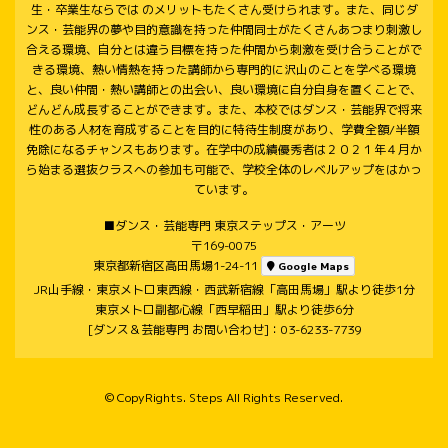
生・卒業生ならでは のメリットもたくさん受けられます。また、同じダ
ンス・芸能界の夢や目的意識を持った仲間同士がたくさんあつまり刺激し
合える環境、自分とは違う目標を持った仲間から刺激を受け合うことがで
きる環境、熱い情熱を持った講師から専門的に沢山のことを学べる環境
と、良い仲間・熱い講師との出会い、良い環境に自分自身を置くことで、
どんどん成長することができます。また、本校ではダンス・芸能界で将来
性のある人材を育成することを目的に特待生制度があり、学費全額/半額
免除になるチャンスもあります。在学中の成績優秀者は２０２１年４月か
ら始まる選抜クラスへの参加も可能で、学校全体のレベルアップをはかっ
ています。
■ダンス・芸能専門 東京ステップス・アーツ
〒169-0075
東京都新宿区高田馬場1-24-11
Google Maps
JR山手線・東京メトロ東西線・西武新宿線「高田馬場」駅より徒歩1分
東京メトロ副都心線「西早稲田」駅より徒歩6分
[ダンス＆芸能専門 お問い合わせ]：03-6233-7739
© CopyRights. Steps All Rights Reserved.