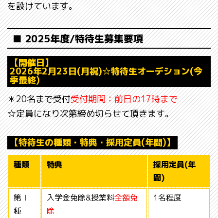
を設けています。
■ 2025年度/特待生募集要項
【開催日】
2026年2月23日(月祝)☆特待生オーデション(今
季最終)
＊20名まで受付
受付期間：前日の17時まで
☆定員になり次第締め切らせて頂きます。
【特待生の種類・特典・採用定員(年間)】
種類
特典
採用定員(年
間)
第Ⅰ
入学金免除&授業料
全額免
1名程度
種
除