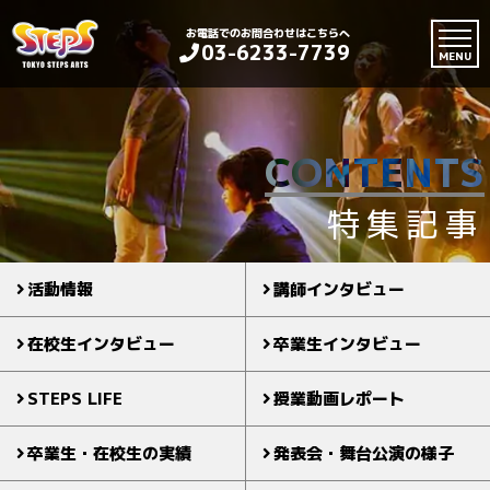
お電話でのお問合わせはこちらへ
03-6233-7739
MENU
CONTENTS
特集記事
活動情報
講師インタビュー
在校生インタビュー
卒業生インタビュー
STEPS LIFE
授業動画レポート
卒業生・在校生の実績
発表会・舞台公演の様子