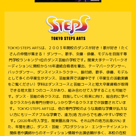
TOKYO STEPS ARTSは、２００３年開校のダンスが好き！歌が好き！たく
さんの仲間が集まる！ ダンサー、歌手、女優・俳優、モデルを目指す専
門学校ランキング1位のダンス芸能の学校です。関東大手テーマパークオ
ーディションに開校から16年連続合格者を輩出、テーマパークダンサー、
バックダンサー、ダンスインストラクター、振付師、歌手、俳優、モデル
として多くの卒業生がダンス、芸能業界で活躍中です（卒業生の活動実績
をご覧ください）学科はダンスコースと芸能コースと短大卒業資格が取得
できる短大部３つのコースがあり、組み合わせて入学することも可能で
す。ダンス・芸能の各クラスは、目指していく将来に向け、総合的に学べ
るクラスから各専門分野がしっかり学べるクラスまでが設置されていま
す。 TOKYO STEPS ARTSは、他の専門学校のような高価な学費が払えな
い方にもリーズナブルな学費で、遠方(地 方)からでも通いやすい学校で
す。(2020年4月入学生、関東圏出身75%、それ以外の地方出身25%) ま
た、年間を通じ、ダンス・芸能・プロダクション・エンターテインメント
関係者や講師からのオーディション情報や出演依頼が多く、本校の在校