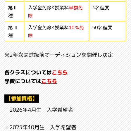
第Ⅱ
入学金免除&授業料
半額免
3名程度
種
除
第Ⅲ
入学金免除&授業料
10％免
50名程度
種
除
※2年次は進級前オーディションを開催し決定
各クラスについては
こちら
学費については
こちら
【参加資格】
・2026年4月生 入学希望者
・2025年10月生 入学希望者