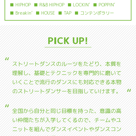
HIPHOP
R&B HIPHOP
LOCKIN’
POPPIN’
Breakin’
HOUSE
TAP
コンテンポラリー
PICK UP!
ストリートダンスのルーツをたどり、本質を
理解し、基礎とテクニックを専門的に磨いて
いくことで流行のダンスにも対応できる本物
のストリートダンサーを目指していけます。
全国から自分と同じ目標を持った、意識の高
い仲間たちが入学してくるので、チームやユ
ニットを組んでダンスイベントやダンスコン