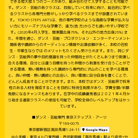
できる短大部３つのコースがあり、組み合わせて入学することも可能で
す。ダンス・芸能の各クラスは、目指していく将来に向け、総合的に学べ
るクラスから各専門分野がしっかり学べるクラスまでが設置されていま
す。 TOKYO STEPS ARTSは、他の専門学校のような高価な学費が払えな
い方にもリーズナブルな学費で、遠方(地 方)からでも通いやすい学校で
す。(2020年4月入学生、関東圏出身75%、それ以外の地方出身25%) ま
た、年間を通じ、ダンス・芸能・プロダクション・エンターテインメント
関係者や講師からのオーディション情報や出演依頼が多く、本校の在校
生・卒業生ならでは のメリットもたくさん受けられます。また、同じダ
ンス・芸能界の夢や目的意識を持った仲間同士がたくさんあつまり刺激し
合える環境、自分とは違う目標を持った仲間から刺激を受け合うことがで
きる環境、熱い情熱を持った講師から専門的に沢山のことを学べる環境
と、良い仲間・熱い講師との出会い、良い環境に自分自身を置くことで、
どんどん成長することができます。また、本校ではダンス・芸能界で将来
性のある人材を育成することを目的に特待生制度があり、学費全額/半額
免除になるチャンスもあります。在学中の成績優秀者は２０２１年４月か
ら始まる選抜クラスへの参加も可能で、学校全体のレベルアップをはかっ
ています。
■ダンス・芸能専門 東京ステップス・アーツ
〒169-0075
東京都新宿区高田馬場1-24-11
Google Maps
JR山手線・東京メトロ東西線・西武新宿線「高田馬場」駅より徒歩1分