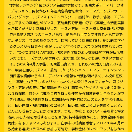
門学校ランキング1位のダンス芸能の学校です。関東大手テーマパークオ
ーディションに開校から16年連続合格者を輩出、テーマパークダンサー、
バックダンサー、ダンスインストラクター、振付師、歌手、俳優、モデル
として多くの卒業生がダンス、芸能業界で活躍中です（卒業生の活動実績
をご覧ください）学科はダンスコースと芸能コースと短大卒業資格が取得
できる短大部３つのコースがあり、組み合わせて入学することも可能で
す。ダンス・芸能の各クラスは、目指していく将来に向け、総合的に学べ
るクラスから各専門分野がしっかり学べるクラスまでが設置されていま
す。 TOKYO STEPS ARTSは、他の専門学校のような高価な学費が払えな
い方にもリーズナブルな学費で、遠方(地 方)からでも通いやすい学校で
す。(2020年4月入学生、関東圏出身75%、それ以外の地方出身25%) ま
た、年間を通じ、ダンス・芸能・プロダクション・エンターテインメント
関係者や講師からのオーディション情報や出演依頼が多く、本校の在校
生・卒業生ならでは のメリットもたくさん受けられます。また、同じダ
ンス・芸能界の夢や目的意識を持った仲間同士がたくさんあつまり刺激し
合える環境、自分とは違う目標を持った仲間から刺激を受け合うことがで
きる環境、熱い情熱を持った講師から専門的に沢山のことを学べる環境
と、良い仲間・熱い講師との出会い、良い環境に自分自身を置くことで、
どんどん成長することができます。また、本校ではダンス・芸能界で将来
性のある人材を育成することを目的に特待生制度があり、学費全額/半額
免除になるチャンスもあります。在学中の成績優秀者は２０２１年４月か
ら始まる選抜クラスへの参加も可能で、学校全体のレベルアップをはかっ